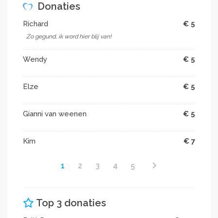
Donaties
Richard
€ 5
Zo gegund, ik word hier blij van!
Wendy
€ 5
Elze
€ 5
Gianni van weenen
€ 5
Kim
€ 7
1
2
3
4
5
Top 3 donaties