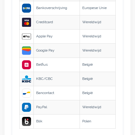
Bankoverschrijving
Europese Unie
€0,49 / 
Creditcard
Wereldwijd
€0,49 + 
Apple Pay
Wereldwijd
€0,49 + 
Google Pay
Wereldwijd
€0,49 + 
Belfius
België
€0,49 + 1
KBC/CBC
België
€0,49 + 1
Bancontact
België
€0,49 / 
PayPal
Wereldwijd
€0,49 + 
Blik
Polen
€0,49 + 