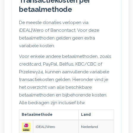
Transactiekosten per
betaalmethode
De meeste donaties verlopen via
iDEAL|Wero of Bancontact. Voor deze
betaalmethoden gelden geen extra
variabele kosten.
Voor enkele andere betaalmethoden, zoals
creditcard, PayPal, Belfius, KBC/CBC of
Przelewy24, kunnen aanvullende variabele
transactiekosten gelden. Hieronder vind je
het overzicht van alle beschikbare
betaalmethoden en bijbehorende kosten.
Alle bedragen zijn inclusief btw.
Betaalmethode
Land
Transac
iDEAL|Wero
Nederland
€0,49 / 