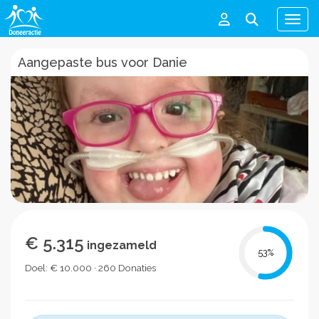
Men
Aangepaste bus voor Danie
€ 5.315
ingezameld
53
%
Doel: € 10.000 · 260 Donaties