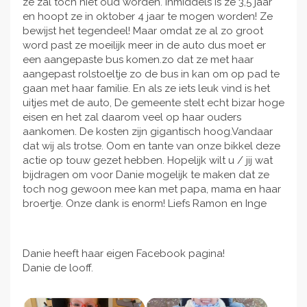
ze zal toch niet oud worden. Inmiddels is ze 3,5 jaar
en hoopt ze in oktober 4 jaar te mogen worden! Ze
bewijst het tegendeel! Maar omdat ze al zo groot
word past ze moeilijk meer in de auto dus moet er
een aangepaste bus komen.zo dat ze met haar
aangepast rolstoeltje zo de bus in kan om op pad te
gaan met haar familie. En als ze iets leuk vind is het
uitjes met de auto, De gemeente stelt echt bizar hoge
eisen en het zal daarom veel op haar ouders
aankomen. De kosten zijn gigantisch hoog.Vandaar
dat wij als trotse. Oom en tante van onze bikkel deze
actie op touw gezet hebben. Hopelijk wilt u / jij wat
bijdragen om voor Danie mogelijk te maken dat ze
toch nog gewoon mee kan met papa, mama en haar
broertje. Onze dank is enorm! Liefs Ramon en Inge
Danie heeft haar eigen Facebook pagina!
Danie de looff.