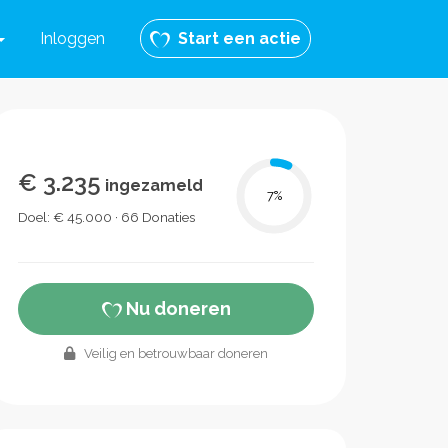
Inloggen
Start een actie
€ 3.235
ingezameld
7
%
Doel: € 45.000 · 66 Donaties
Nu doneren
Veilig en betrouwbaar doneren