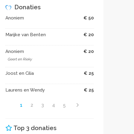
Donaties
Anoniem
€ 50
Marijke van Benten
€ 20
Anoniem
€ 20
Geert en Rieky
Joost en Cilia
€ 25
Laurens en Wendy
€ 25
1
2
3
4
5
Top 3 donaties