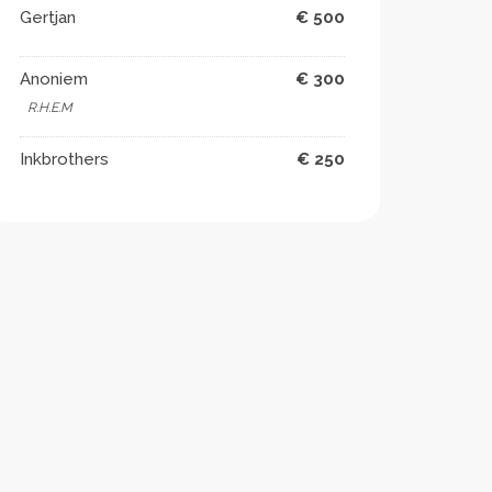
Gertjan
€ 500
Anoniem
€ 300
R.H.E.M
Inkbrothers
€ 250