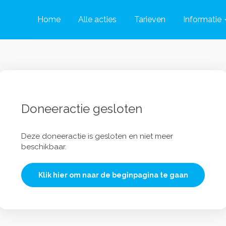
Home
Alle acties
Tarieven
Informatie
Doneeractie gesloten
Deze doneeractie is gesloten en niet meer
beschikbaar.
Klik hier om naar de beginpagina te gaan