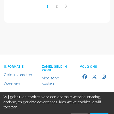
1
2
INFORMATIE
ZAMEL GELD IN
VOLG ONS
VOOR
Geld inzamelen
Medische
kosten
Over ons
Uitvaart
In het nieuws
Wij gebruiken cookies voor een optimale website-ervaring,
Rolstoelbus
analyse, en gerichte advertenties. Kies welke cookies je wilt
Contact
toestaan.
Alle doelen