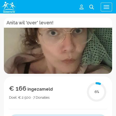
Men
Anita wil 'over' leven!
€ 166
ingezameld
6
%
Doel: € 2.500 · 7 Donaties