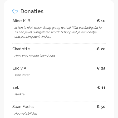
spannend omdat ik niet weet (de artsen evenmin)
hoe lang mijn lichaam dit volhoudt. Maar financiële
Donaties
ruimte zorgt wel voor wat lucht en zo kan ik wellicht
wat leuke dingen nog doen.
Help me en geef mij een
Alice K. B.
€ 10
stukje leven terug!
Ik ken je niet, maar draag graag wat bij. Wat verdrietig dat je
Mvg,
zo aan je lot overgelaten wordt. Ik hoop dat je een beetje
ontspanning kunt vinden.
Anita
Charlotte
€ 20
Heel veel sterkte lieve Anita
Eric v A
€ 25
Take care!
zeb
€ 11
sterkte .
Suan Fuchs
€ 50
Hou vol strijder!