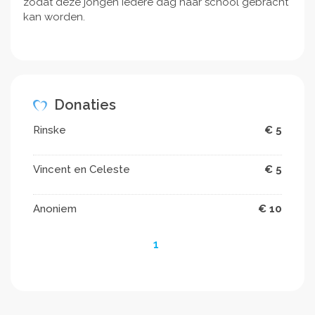
zodat deze jongen iedere dag naar school gebracht
kan worden.
Donaties
Rinske
€ 5
Vincent en Celeste
€ 5
Anoniem
€ 10
1