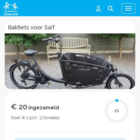
Men
Bakfiets voor Saïf
€ 20
ingezameld
1
%
Doel: € 1.500 · 3 Donaties