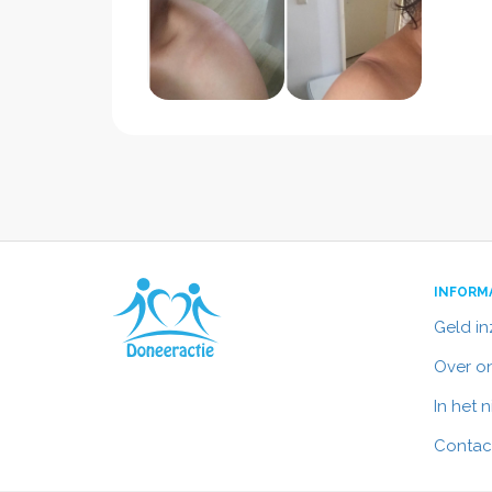
INFORM
Geld i
Over o
In het 
Contac