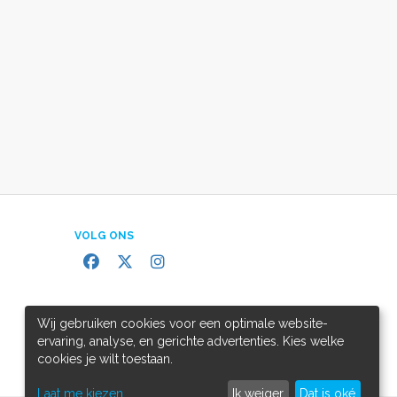
VOLG ONS
Wij gebruiken cookies voor een optimale website-
ervaring, analyse, en gerichte advertenties. Kies welke
cookies je wilt toestaan.
Laat me kiezen
Ik weiger
Dat is oké