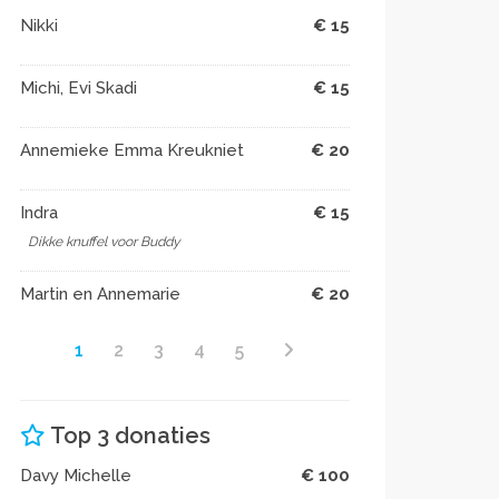
Nikki
€ 15
Michi, Evi Skadi
€ 15
Annemieke Emma Kreukniet
€ 20
Indra
€ 15
Dikke knuffel voor Buddy
Martin en Annemarie
€ 20
1
2
3
4
5
Top 3 donaties
Davy Michelle
€ 100