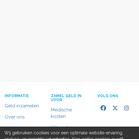
INFORMATIE
ZAMEL GELD IN
VOLG ONS
VOOR
Geld inzamelen
Medische
kosten
Over ons
Uitvaart
In het nieuws
Wij gebruiken cookies voor een optimale website-ervaring,
Rolstoelbus
analyse, en gerichte advertenties. Kies welke cookies je wilt