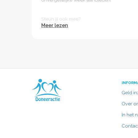
onvergetelijke week aanbieden!
Steun jij ook mee?
Meer lezen
Vragen?
Mocht u nog opmerkingen of vragen hebben,
INFORM
Naam: Robin Brouwer
Geld i
Email: robinbrouwer@kpnmail.nl
Over o
In het 
Contac