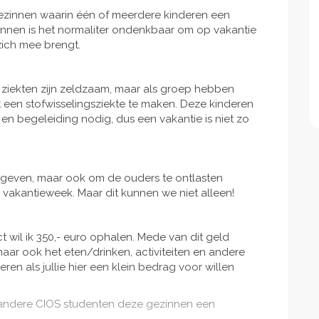
 gezinnen waarin één of meerdere kinderen een
innen is het normaliter ondenkbaar om op vakantie
zich mee brengt.
 De ziekten zijn zeldzaam, maar als groep hebben
een stofwisselingsziekte te maken. Deze kinderen
 begeleiding nodig, dus een vakantie is niet zo
 geven, maar ook om de ouders te ontlasten
e vakantieweek. Maar dit kunnen we niet alleen!
 wil ik 350,- euro ophalen. Mede van dit geld
r ook het eten/drinken, activiteiten en andere
n als jullie hier een klein bedrag voor willen
 andere CIOS studenten deze gezinnen een