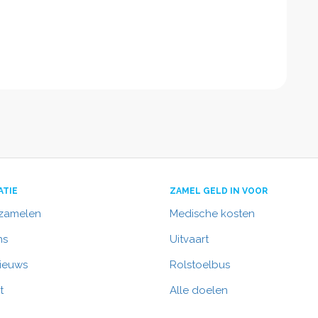
 stuur dan gerust een mail!
ATIE
ZAMEL GELD IN VOOR
nzamelen
Medische kosten
ns
Uitvaart
nieuws
Rolstoelbus
t
Alle doelen