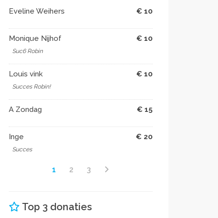
Eveline Weihers
€ 10
Monique Nijhof
€ 10
Suc6 Robin
Louis vink
€ 10
Succes Robin!
A Zondag
€ 15
Inge
€ 20
Succes
1
2
3
Top 3 donaties