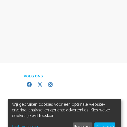
VOLG ONS
Wij gebruiken cookies voor een optimale website-
ervaring, analyse, en gerichte advertenties. Kies welke
cookies je wilt toestaan.
Laat me kiezen
Ik weiger
Dat is oké