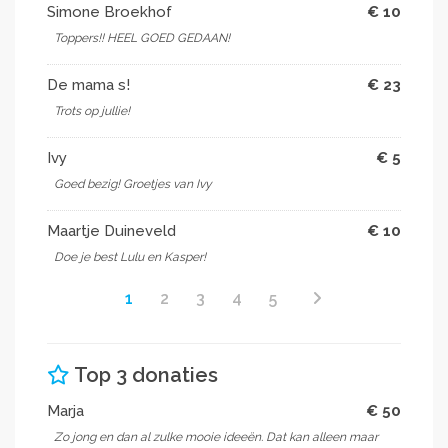
Simone Broekhof
€ 10
Toppers!! HEEL GOED GEDAAN!
De mama s!
€ 23
Trots op jullie!
Ivy
€ 5
Goed bezig! Groetjes van Ivy
Maartje Duineveld
€ 10
Doe je best Lulu en Kasper!
1
2
3
4
5
Top 3 donaties
Marja
€ 50
Zo jong en dan al zulke mooie ideeën. Dat kan alleen maar