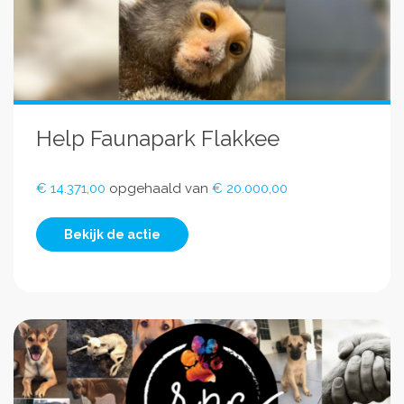
Help Faunapark Flakkee
€ 14.371,00
opgehaald van
€ 20.000,00
Bekijk de actie