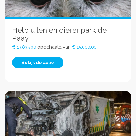
Help uilen en dierenpark de
Paay
€ 13.835,00
opgehaald van
€ 15.000,00
Bekijk de actie