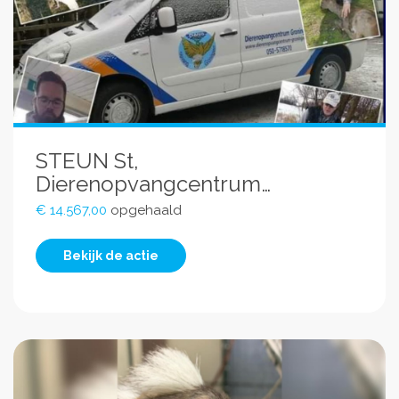
STEUN St,
Dierenopvangcentrum
Groningen
€ 14.567,00
opgehaald
Bekijk de actie