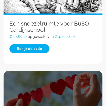
Een snoezelruimte voor BuSO
Cardijnschool
€ 3.585,00
opgehaald van
€ 40.000,00
Bekijk de actie