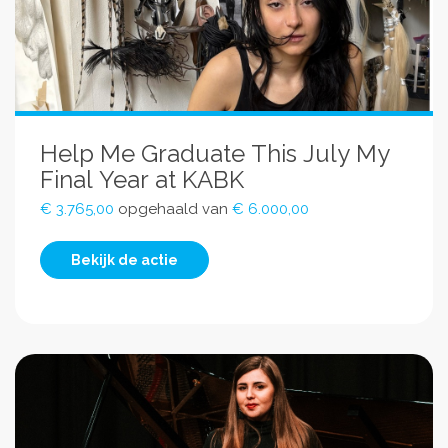
Help Me Graduate This July My
Final Year at KABK
€ 3.765,00
opgehaald van
€ 6.000,00
Bekijk de actie