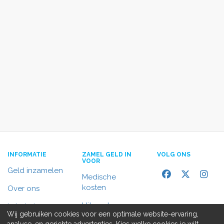
INFORMATIE
ZAMEL GELD IN
VOLG ONS
VOOR
Geld inzamelen
Medische
kosten
Over ons
Uitvaart
In het nieuws
Wij gebruiken cookies voor een optimale website-ervaring,
Rolstoelbus
analyse, en gerichte advertenties. Kies welke cookies je wilt