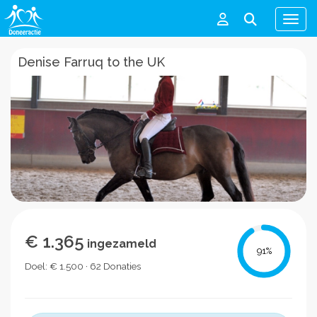
Men
Denise Farruq to the UK
€ 1.365
ingezameld
91
%
Doel: € 1.500 · 62 Donaties