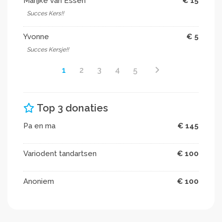
Marijke van Essen
€ 15
Succes Kers!!
Yvonne
€ 5
Succes Kersje!!
1
2
3
4
5
Top 3 donaties
Pa en ma
€ 145
Variodent tandartsen
€ 100
Anoniem
€ 100