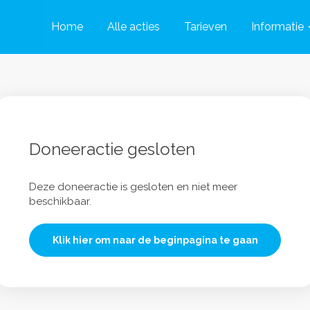
Home
Alle acties
Tarieven
Informatie
Doneeractie gesloten
Deze doneeractie is gesloten en niet meer
beschikbaar.
Klik hier om naar de beginpagina te gaan