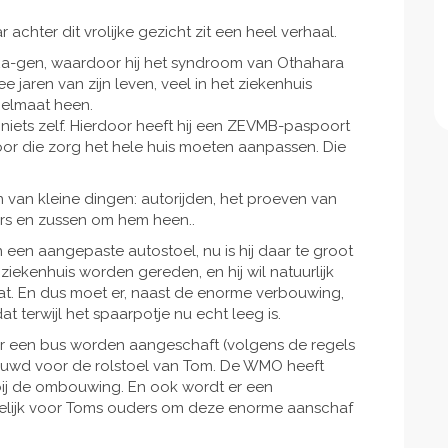
r achter dit vrolijke gezicht zit een heel verhaal.
2a-gen, waardoor hij het syndroom van Othahara
ee jaren van zijn leven, veel in het ziekenhuis
gelmaat heen.
n niets zelf. Hierdoor heeft hij een ZEVMB-paspoort
oor die zorg het hele huis moeten aanpassen. Die
 van kleine dingen: autorijden, het proeven van
oers en zussen om hem heen..
n een aangepaste autostoel, nu is hij daar te groot
ziekenhuis worden gereden, en hij wil natuurlijk
at. En dus moet er, naast de enorme verbouwing,
 terwijl het spaarpotje nu echt leeg is.
r een bus worden aangeschaft (volgens de regels
wd voor de rolstoel van Tom. De WMO heeft
bij de ombouwing. En ook wordt er een
gelijk voor Toms ouders om deze enorme aanschaf