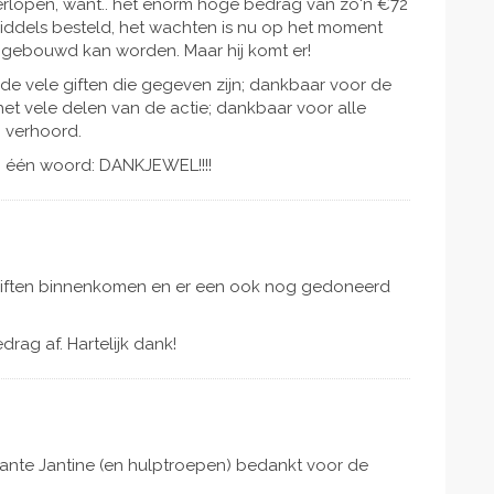
verlopen, want.. het enorm hoge bedrag van zo'n €72
 inmiddels besteld, het wachten is nu op het moment
gebouwd kan worden. Maar hij komt er!
e vele giften die gegeven zijn; dankbaar voor de
et vele delen van de actie; dankbaar voor alle
 verhoord.
g één woord: DANKJEWEL!!!!
s giften binnenkomen en er een ook nog gedoneerd
rag af. Hartelijk dank!
tante Jantine (en hulptroepen) bedankt voor de