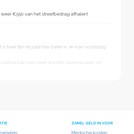
 weer €550 van het streefbedrag afhalen!
s heel fijn! Hij past hier beter in, en kan voorlopig
e rolstoel kan niet meer worden opgevouwen, en
hierdoor niet meer worden vervoerd. En dus is de
e link te blijven delen? Heel hartelijk dank!
innengekomen!
ATIE
ZAMEL GELD IN VOOR
nzamelen
Medische kosten