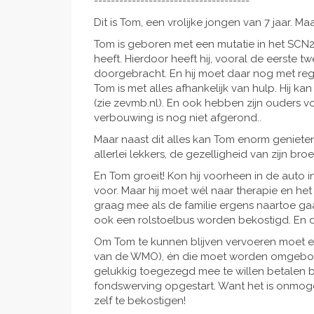
-------------------------------------
Dit is Tom, een vrolijke jongen van 7 jaar. Maa
Tom is geboren met een mutatie in het SCN
heeft. Hierdoor heeft hij, vooral de eerste tw
doorgebracht. En hij moet daar nog met re
Tom is met alles afhankelijk van hulp. Hij ka
(zie zevmb.nl). En ook hebben zijn ouders v
verbouwing is nog niet afgerond..
Maar naast dit alles kan Tom enorm genieten
allerlei lekkers, de gezelligheid van zijn br
En Tom groeit! Kon hij voorheen in de auto i
voor. Maar hij moet wél naar therapie en het 
graag mee als de familie ergens naartoe ga
ook een rolstoelbus worden bekostigd. En dat
Om Tom te kunnen blijven vervoeren moet e
van de WMO), én die moet worden omgebou
gelukkig toegezegd mee te willen betalen 
fondswerving opgestart. Want het is onmo
zelf te bekostigen!