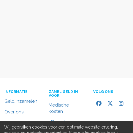
INFORMATIE
ZAMEL GELD IN
VOLG ONS
VOOR
Geld inzamelen
Medische
kosten
Over ons
Uitvaart
In het nieuws
Wij gebruiken cookies voor een optimale website-ervaring,
Rolstoelbus
analyse, en gerichte advertenties. Kies welke cookies je wilt