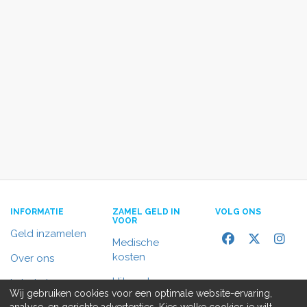
INFORMATIE
ZAMEL GELD IN
VOLG ONS
VOOR
Geld inzamelen
Medische
kosten
Over ons
Uitvaart
In het nieuws
Wij gebruiken cookies voor een optimale website-ervaring,
Rolstoelbus
analyse, en gerichte advertenties. Kies welke cookies je wilt