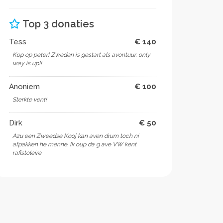
Top 3 donaties
Tess
€ 140
Kop op peter! Zweden is gestart als avontuur, only
way is up!!
Anoniem
€ 100
Sterkte vent!
Dirk
€ 50
Azu een Zweedse Kooj kan aven drum toch ni
afpakken he menne. Ik oup da g ave VW kent
rafistoleire