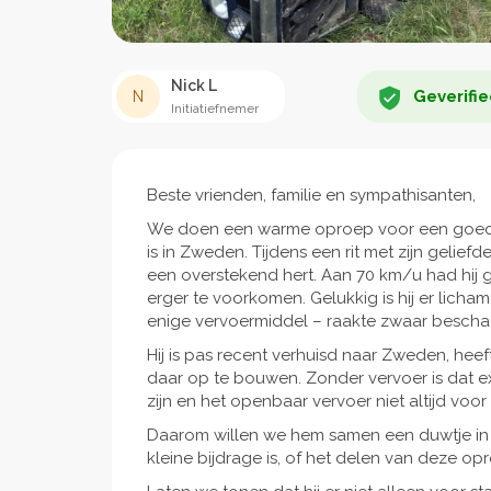
Nick L
Geverifie
N
Initiatiefnemer
Beste vrienden, familie en sympathisanten,
We doen een warme oproep voor een goede
is in Zweden. Tijdens een rit met zijn gelie
een overstekend hert. Aan 70 km/u had hij
erger te voorkomen. Gelukkig is hij er licha
enige vervoermiddel – raakte zwaar bescha
Hij is pas recent verhuisd naar Zweden, heef
daar op te bouwen. Zonder vervoer is dat ex
zijn en het openbaar vervoer niet altijd voor
Daarom willen we hem samen een duwtje in d
kleine bijdrage is, of het delen van deze o