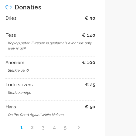
Donaties
Dries
€ 30
Tess
€ 140
Kop op peter! Zweden is gestart als avontuur, only
way is up!!
Anoniem
€ 100
Sterkte vent!
Ludo severs
€ 25
Sterkte amigo
Hans
€ 50
On the Road Again! Willie Nelson
1
2
3
4
5