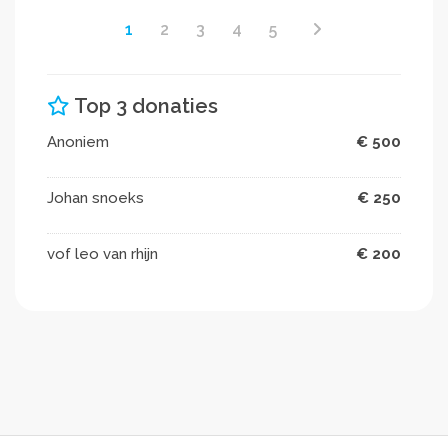
1
2
3
4
5
Top 3 donaties
Anoniem
€ 500
Johan snoeks
€ 250
vof leo van rhijn
€ 200