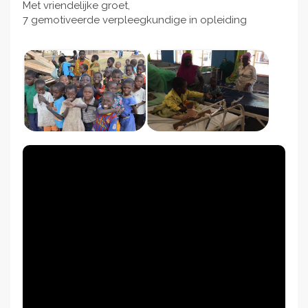
Met vriendelijke groet,
7 gemotiveerde verpleegkundige in opleiding