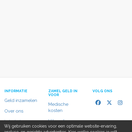
INFORMATIE
ZAMEL GELD IN
VOLG ONS
VOOR
Geld inzamelen
Medische
kosten
Over ons
Uitvaart
In het nieuws
Wij gebruiken cookies voor een optimale website-ervaring,
Rolstoelbus
analyse, en gerichte advertenties. Kies welke cookies je wilt