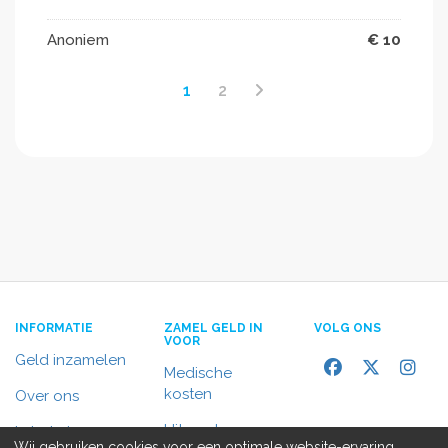
Anoniem
€ 10
1
2
INFORMATIE
ZAMEL GELD IN
VOLG ONS
VOOR
Geld inzamelen
Medische
kosten
Over ons
Uitvaart
In het nieuws
Wij gebruiken cookies voor een optimale website-ervaring,