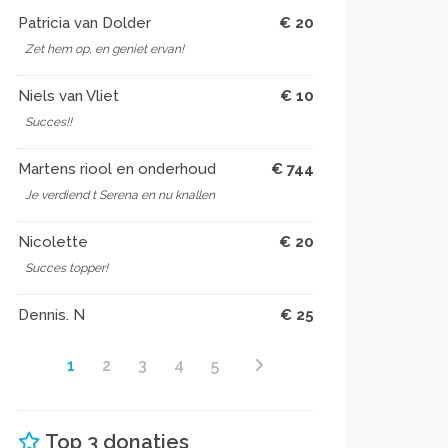
Patricia van Dolder
€ 20
Zet hem op, en geniet ervan!
Niels van Vliet
€ 10
Succes!!
Martens riool en onderhoud
€ 744
Je verdiend t Serena en nu knallen
Nicolette
€ 20
Succes topper!
Dennis. N
€ 25
1
2
3
4
5
Top 3 donaties