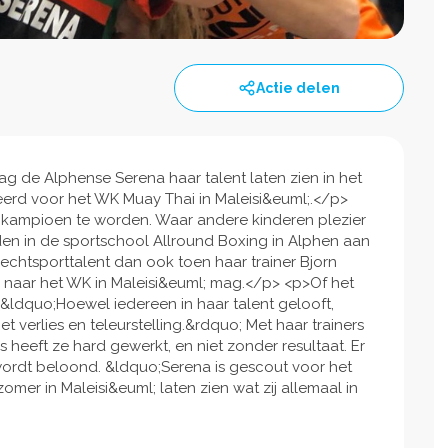
Actie delen
ag de Alphense Serena haar talent laten zien in het
teerd voor het WK Muay Thai in Maleisi&euml;.</p>
om kampioen te worden. Waar andere kinderen plezier
vinden in de sportschool Allround Boxing in Alphen aan
 vechtsporttalent dan ook toen haar trainer Bjorn
naar het WK in Maleisi&euml; mag.</p> <p>Of het
 &ldquo;Hoewel iedereen in haar talent gelooft,
t verlies en teleurstelling.&rdquo; Met haar trainers
s heeft ze hard gewerkt, en niet zonder resultaat. Er
t wordt beloond. &ldquo;Serena is gescout voor het
er in Maleisi&euml; laten zien wat zij allemaal in