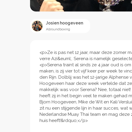
Josien hoogeveen
Allroundboxing
<p>Ze is pas net 12 jaar, maar deze zomer m
verre Azi&euml;. Serena is namelijk geselec
<p>Serena traint al sinds ze 4 jaar oud is 
maken, is zij vier tot vijf keer per week te 
den Rijn. Dolblij was het 12-jarige Alphense
Hoogeveen haar deze week vertelde dat ze 
makkelijk was voor Serena? Nee, totaal niet!
heeft zij in het begin veel te maken gehad me
Bjorn Hoogeveen, Mike de Wit en Kali Verslui
zit nu een stijgende lijn in haar succes, wa
Nederlandse Muay Thai team en mag deze zom
huis heeft!&rdquo;</p>