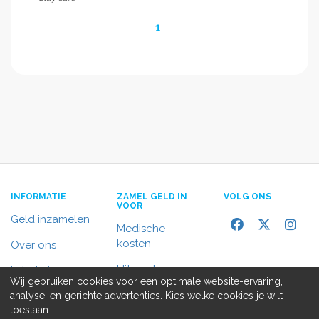
1
INFORMATIE
ZAMEL GELD IN
VOLG ONS
VOOR
Geld inzamelen
Medische
kosten
Over ons
Uitvaart
In het nieuws
Wij gebruiken cookies voor een optimale website-ervaring,
Rolstoelbus
analyse, en gerichte advertenties. Kies welke cookies je wilt
Contact
toestaan.