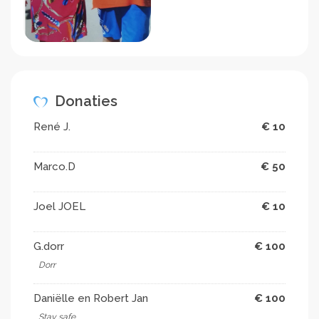
Donaties
René J.
€ 10
Marco.D
€ 50
Joel JOEL
€ 10
G.dorr
€ 100
Dorr
Daniëlle en Robert Jan
€ 100
Stay safe