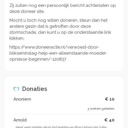
Zij zullen nog een persoonlijk bericht achterlaten op
deze doneer site.
Mocht u toch nog willen doneren, steun dan het
andere gezin dat is getroffen door deze
stormschade, dan kunt u op de onderstaande link
klikken.
https://www.doneeractie.nl/verwoest-door-
blikseminslag-help-een-alleenstaande-moeder-
opnieuw-beginnen/-120837
Donaties
Anoniem
€ 10
3 weken geleden
Arnold
€ 40
Heel veel sterkte deze tijd Habiba en Rory! Hoop dat jullie