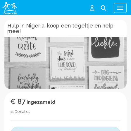
Men
Hulp in Nigeria, koop een tegeltje en help
mee!
€ 87
ingezameld
11 Donaties