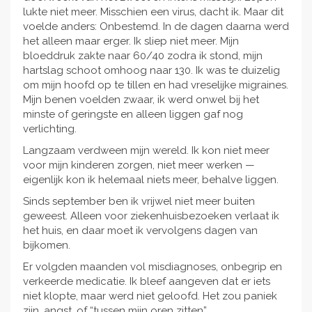
lukte niet meer. Misschien een virus, dacht ik. Maar dit
voelde anders: Onbestemd. In de dagen daarna werd
het alleen maar erger. Ik sliep niet meer. Mijn
bloeddruk zakte naar 60/40 zodra ik stond, mijn
hartslag schoot omhoog naar 130. Ik was te duizelig
om mijn hoofd op te tillen en had vreselijke migraines.
Mijn benen voelden zwaar, ik werd onwel bij het
minste of geringste en alleen liggen gaf nog
verlichting.
Langzaam verdween mijn wereld. Ik kon niet meer
voor mijn kinderen zorgen, niet meer werken —
eigenlijk kon ik helemaal niets meer, behalve liggen.
Sinds september ben ik vrijwel niet meer buiten
geweest. Alleen voor ziekenhuisbezoeken verlaat ik
het huis, en daar moet ik vervolgens dagen van
bijkomen.
Er volgden maanden vol misdiagnoses, onbegrip en
verkeerde medicatie. Ik bleef aangeven dat er iets
niet klopte, maar werd niet geloofd. Het zou paniek
zijn, angst, of “tussen mijn oren zitten”.