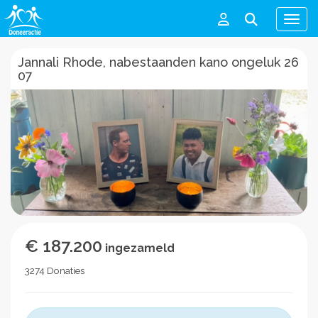
Men
Jannali Rhode, nabestaanden kano ongeluk 26
07
€ 187.200
ingezameld
3274 Donaties