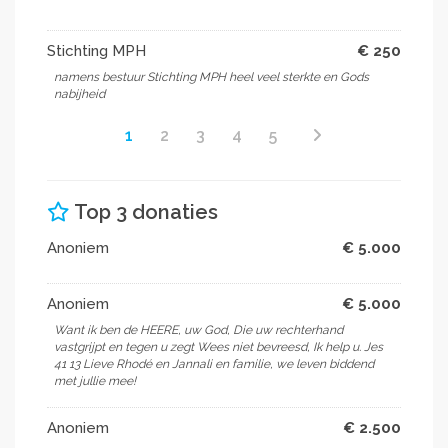
Stichting MPH
€ 250
namens bestuur Stichting MPH heel veel sterkte en Gods
nabijheid
1
2
3
4
5
Top 3 donaties
Anoniem
€ 5.000
Anoniem
€ 5.000
Want ik ben de HEERE, uw God, Die uw rechterhand
vastgrijpt en tegen u zegt Wees niet bevreesd, Ik help u. Jes
41 13 Lieve Rhodé en Jannali en familie, we leven biddend
met jullie mee!
Anoniem
€ 2.500