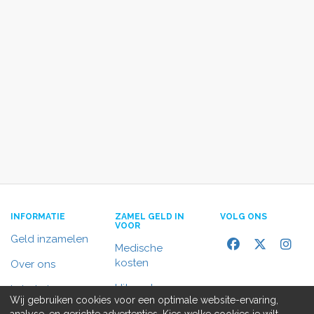
INFORMATIE
ZAMEL GELD IN
VOLG ONS
VOOR
Geld inzamelen
Medische
kosten
Over ons
Uitvaart
In het nieuws
Wij gebruiken cookies voor een optimale website-ervaring,
Rolstoelbus
analyse, en gerichte advertenties. Kies welke cookies je wilt