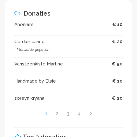
Donaties
Anoniem
€ 10
Cordier carine
€ 20
Met liefde gegeven
Vansteenkiste Martine
€ 90
Handmade by Elsie
€ 10
soreyn kryana
€ 20
1
2
3
4
Top 3 donaties