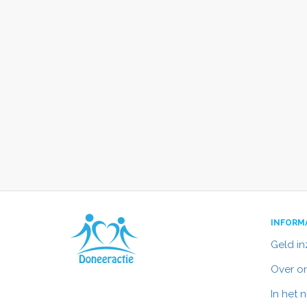
INFORM
Geld i
Over o
In het 