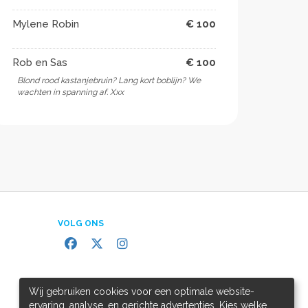
Mylene Robin
€ 100
Rob en Sas
€ 100
Blond rood kastanjebruin? Lang kort boblijn? We
wachten in spanning af. Xxx
VOLG ONS
Wij gebruiken cookies voor een optimale website-
ervaring, analyse, en gerichte advertenties. Kies welke