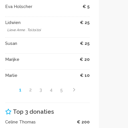
Eva Holscher
€ 5
Lidwien
€ 25
Lieve Anne . Toi.toi.toi
Susan
€ 25
Marijke
€ 20
Marlie
€ 10
1
2
3
4
5
Top 3 donaties
Celine Thomas
€ 200