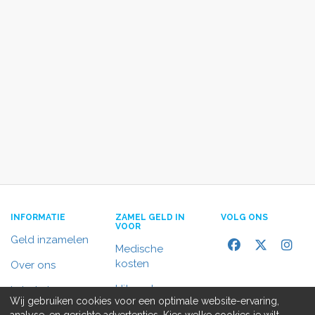
INFORMATIE
ZAMEL GELD IN
VOLG ONS
VOOR
Geld inzamelen
Medische
kosten
Over ons
Uitvaart
In het nieuws
Wij gebruiken cookies voor een optimale website-ervaring,
Rolstoelbus
analyse, en gerichte advertenties. Kies welke cookies je wilt