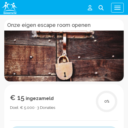
Men
Onze eigen escape room openen
€ 15
ingezameld
0
%
Doel: € 5.000 · 3 Donaties