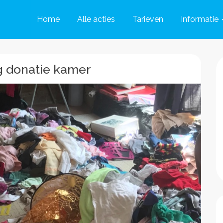
Home
Alle acties
Tarieven
Informatie
ng donatie kamer