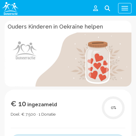
Men
Ouders Kinderen in Oekraïne helpen
€ 10
ingezameld
0
%
Doel: € 7.500 · 1 Donatie