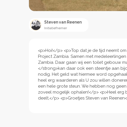
Steven van Reenen
Initiatiefnemer
<p>Hoi!</p> <p>Top dat je de tijd neemt om 
Project Zambia. Samen met medeleerlingen g
Zambia. Daar gaan wij een toilet gebouw m
</strong>kan daar ook een steentje aan bijdr
nodig. Het geld wat hiermee word opgehaald
heel erg waarderen als U zou willen doneren
een hele grote steun. We hebben nog gee
zoveel mogelijk ophalen!</p> <p>Heel erg b
deelt,</p> <p>Groetjes Steven van Reenen