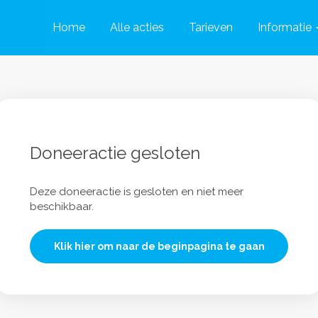
Home
Alle acties
Tarieven
Informatie
Doneeractie gesloten
Deze doneeractie is gesloten en niet meer
beschikbaar.
Klik hier om naar de beginpagina te gaan