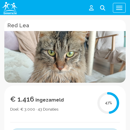
Men
Red Lea
€ 1.416
ingezameld
47
%
Doel: € 3.000 · 43 Donaties