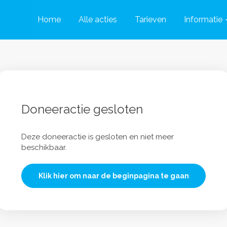
Home
Alle acties
Tarieven
Informatie
Doneeractie gesloten
Deze doneeractie is gesloten en niet meer
beschikbaar.
Klik hier om naar de beginpagina te gaan