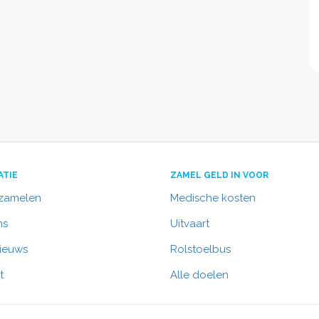
ATIE
ZAMEL GELD IN VOOR
nzamelen
Medische kosten
ns
Uitvaart
nieuws
Rolstoelbus
t
Alle doelen