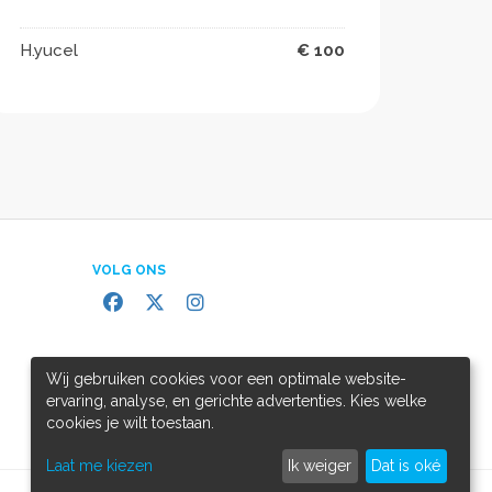
H.yucel
€ 100
VOLG ONS
Wij gebruiken cookies voor een optimale website-
ervaring, analyse, en gerichte advertenties. Kies welke
cookies je wilt toestaan.
Laat me kiezen
Ik weiger
Dat is oké