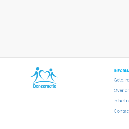
INFORM
Geld i
Over o
In het 
Contac