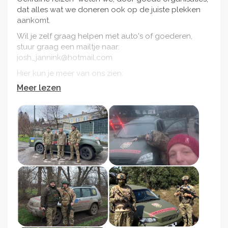
dat alles wat we doneren ook op de juiste plekken
aankomt.
Wil je zelf graag helpen met auto's of goederen,
stuur graag een mailtje naar:
josh_jannink@hotmail.com
Hier kun je meer van ons zien:
Meer lezen
https://www.instagram.com/car4ukraine.nl?
igsh=MXJkYnp6bHozMW44dg%3D%3D&utm_source=
qr