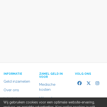
INFORMATIE
ZAMEL GELD IN
VOLG ONS
VOOR
Geld inzamelen
Medische
kosten
Over ons
Uitvaart
In het nieuws
Wij gebruiken cookies voor een optimale website-ervaring,
Rolstoelbus
analyse, en gerichte advertenties. Kies welke cookies je wilt