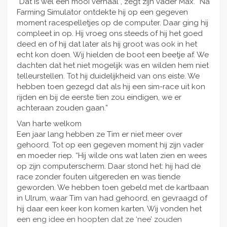
“Dat is wel een mooi verhaal”, zegt zijn vader Max. “Na
Farming Simulator ontdekte hij op een gegeven
moment racespelletjes op de computer. Daar ging hij
compleet in op. Hij vroeg ons steeds of hij het goed
deed en of hij dat later als hij groot was ook in het
echt kon doen. Wij hielden de boot een beetje af. We
dachten dat het niet mogelijk was en wilden hem niet
telleurstellen. Tot hij duidelijkheid van ons eiste. We
hebben toen gezegd dat als hij een sim-race uit kon
rijden en bij de eerste tien zou eindigen, we er
achteraan zouden gaan.”
Van harte welkom
Een jaar lang hebben ze Tim er niet meer over
gehoord. Tot op een gegeven moment hij zijn vader
en moeder riep. “Hij wilde ons wat laten zien en wees
op zijn computerscherm. Daar stond het: hij had de
race zonder fouten uitgereden en was tiende
geworden. We hebben toen gebeld met de kartbaan
in Ulrum, waar Tim van had gehoord, en gevraagd of
hij daar een keer kon komen karten. Wij vonden het
een eng idee en hoopten dat ze ‘nee’ zouden