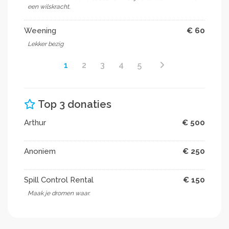
een wilskracht.
Weening
€ 60
Lekker bezig
1
2
3
4
5
Top 3 donaties
Arthur
€ 500
Anoniem
€ 250
Spill Control Rental
€ 150
Maak je dromen waar.