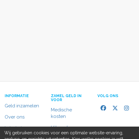
INFORMATIE
ZAMEL GELD IN
VOLG ONS
VOOR
Geld inzamelen
Medische
kosten
Over ons
Uitvaart
In het nieuws
Wij gebruiken cookies voor een optimale website-ervaring,
Rolstoelbus
analyse, en gerichte advertenties. Kies welke cookies je wilt