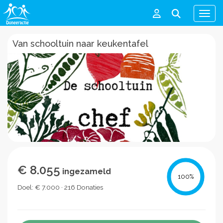
Men
Van schooltuin naar keukentafel
€ 8.055
ingezameld
100
%
Doel: € 7.000 · 216 Donaties