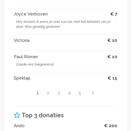
Joyce Verboven
€ 7
Hey lieverd, ik wens je veel succes met het behalen van je
doel. Was gezellig gisteren! ️
Victoria
€ 10
Paul Römer
€ 10
Goede reis toegewenst.
Speklap
€ 15
1
2
3
4
5
Top 3 donaties
Ando
€ 200