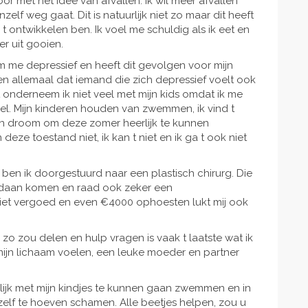
or met het idee van afvallen. Ik wil meer afvallen
lf weg gaat. Dit is natuurlijk niet zo maar dit heeft
 t ontwikkelen ben. Ik voel me schuldig als ik eet en
er uit gooien.
 me depressief en heeft dit gevolgen voor mijn
weten allemaal dat iemand die zich depressief voelt ook
 onderneem ik niet veel met mijn kids omdat ik me
el. Mijn kinderen houden van zwemmen, ik vind t
ijn droom om deze zomer heerlijk te kunnen
deze toestand niet, ik kan t niet en ik ga t ook niet
ben ik doorgestuurd naar een plastisch chirurg. Die
ndaan komen en raad ook zeker een
iet vergoed en even €4000 ophoesten lukt mij ook
zo zou delen en hulp vragen is vaak t laatste wat ik
mijn lichaam voelen, een leuke moeder en partner
lijk met mijn kindjes te kunnen gaan zwemmen en in
lf te hoeven schamen. Alle beetjes helpen, zou u