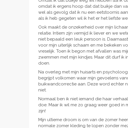
Omdat ik dat buikje weg wil hebben sla ik do
omdat ik ergens hoop dat dat buikje dan vanze
wel als gevolg dat ik nu een eetstoornis aan
als ik heb gegeten wil ik het er het liefste we
Ook maakt de onzekerheid over mijn lichaam
relatie. Intiem zijn vermijd ik liever en we 
niet bepaald een leuk persoon is. Daarnaast
voor mijn uiterlijk schaam en me bekeken vo
vreselijk. Toen ik begon met afvallen was m
zwemmen met mijn kindjes. Maar dit durf ik in 
doen.
Na overleg met mijn huisarts en psycholoog 
begrijpt volkomen waar mijn gevoelens va
buikwandcorrectie aan. Deze word echter n
niet.
Normaal ben ik niet iemand die haar verhaal 
doe. Maar ik wil me zo graag weer goed in 
zijn!
Mijn ultieme droom is om van de zomer heer
normale zomer kleding te lopen zonder meze