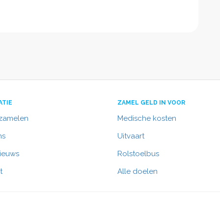
ATIE
ZAMEL GELD IN VOOR
nzamelen
Medische kosten
ns
Uitvaart
nieuws
Rolstoelbus
t
Alle doelen