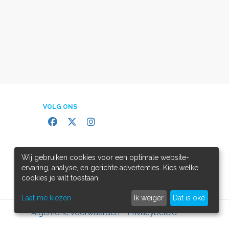
VOLG ONS
Wij gebruiken cookies voor een optimale website-
ervaring, analyse, en gerichte advertenties. Kies welke
cookies je wilt toestaan.
Laat me kiezen
Ik weiger
Dat is oké
Algemene voorwaarden
Privacybeleid