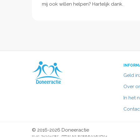
mij ook willen helpen? Hartelijk dank.
INFORM
Geld i
Over o
In het 
Contac
© 2016-2026 Doneeractie
KvK: 71301585 BTW: NL858660362B01